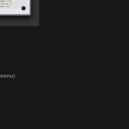
иенты)