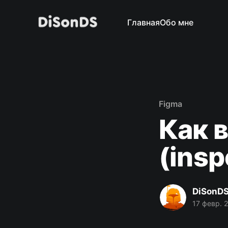
Главная
Обо мне
Figma
Как 
(insp
DiSonD
17 февр. 2