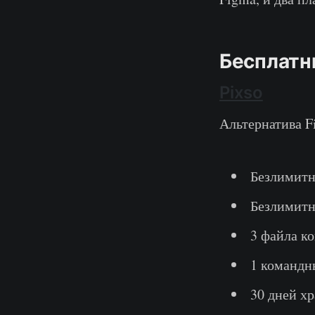
Бесплатн
Pixso
Альтернатива F
Безлимитн
Безлимитн
3 файла к
1 командн
30 дней х