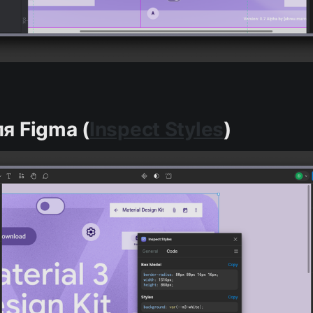
я Figma (
Inspect Styles
)