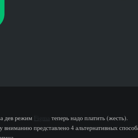
 за дев режим
Figma
теперь надо платить (жесть).
 вниманию представлено 4 альтернативных способа
агина.