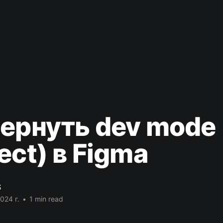
вернуть dev mode
ect) в Figma
S
024 г.
•
1 min read