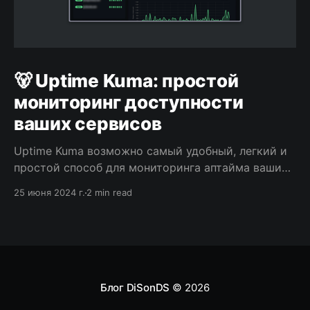
🐻 Uptime Kuma: простой
мониторинг доступности
ваших сервисов
Uptime Kuma возможно самый удобный, легкий и
простой способ для мониторинга аптайма ваших
сайтов и контейнеров. 💡от автора Uptime Kuma
25 июня 2024 г.
2 min read
(Louis Lam): Кума (クマ/熊) по-японски означает
медведь 🐻. Маленький медвежонок смотрит ваш
сайт.🐻🐻🐻 Что умеет Из основного, Uptime Kuma
умеет: мониторить, уведомлять, создавать
страницы-статусы. Сейчас быстро на это глянем.
Мониторинг
Блог DiSonDS
© 2026