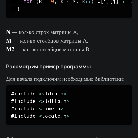
for
(
k 
=
0
;
 k 
<
 M
;
 k
++
)
 C
[
i
]
[
j
]
+
=
 A
[
}
N
— кол-во строк матрицы A,
M
— кол-во столбцов матрицы A,
M2
— кол-во столбцов матрицы B.
Рассмотрим пример программы
Для начала подключим необходимые библиотеки:
#include 
<
stdio
.
h
>
#include 
<
stdlib
.
h
>
#include 
<
time
.
h
>
#include 
<
locale
.
h
>