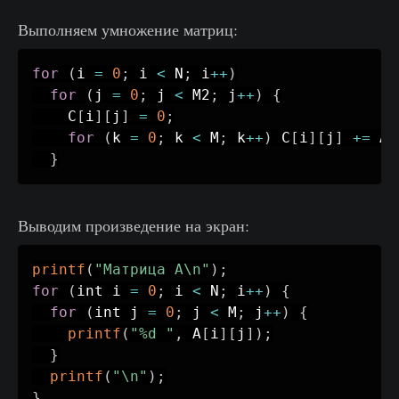
Выполняем умножение матриц:
for
(
i 
=
0
;
 i 
<
 N
;
 i
++
)
for
(
j 
=
0
;
 j 
<
 M2
;
 j
++
)
{
    C
[
i
]
[
j
]
=
0
;
for
(
k 
=
0
;
 k 
<
 M
;
 k
++
)
 C
[
i
]
[
j
]
+
=
 A
[
}
Выводим произведение на экран:
printf
(
"Матрица A\n"
)
;
for
(
int i 
=
0
;
 i 
<
 N
;
 i
++
)
{
for
(
int j 
=
0
;
 j 
<
 M
;
 j
++
)
{
printf
(
"%d "
,
 A
[
i
]
[
j
]
)
;
}
printf
(
"\n"
)
;
}