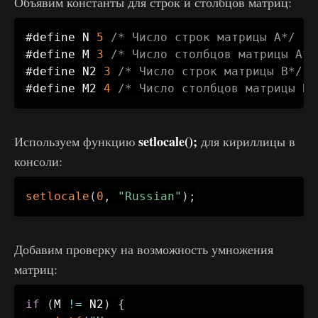
Объявим константы для строк и столбцов матриц:
#define N 
5
/* Число строк матрицы A*/
#define M 
3
/* Число столбцов матрицы A*/
#define N2 
3
/* Число строк матрицы B*/
#define M2 
4
/* Число столбцов матрицы B*
setlocale();
Используем функцию
для кириллицы в
консоли:
setlocale
(
0
,
"Russian"
)
;
Добавим проверку на возможность умножения
матриц:
if
(
M 
!=
 N2
)
{