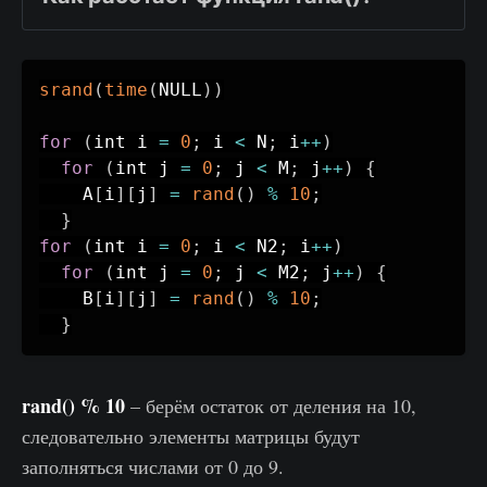
srand
(
time
(
NULL
)
)
for
(
int i 
=
0
;
 i 
<
 N
;
 i
++
)
for
(
int j 
=
0
;
 j 
<
 M
;
 j
++
)
{
    A
[
i
]
[
j
]
=
rand
(
)
%
10
;
}
for
(
int i 
=
0
;
 i 
<
 N2
;
 i
++
)
for
(
int j 
=
0
;
 j 
<
 M2
;
 j
++
)
{
    B
[
i
]
[
j
]
=
rand
(
)
%
10
;
}
rand() % 10
– берём остаток от деления на 10,
следовательно элементы матрицы будут
заполняться числами от 0 до 9.