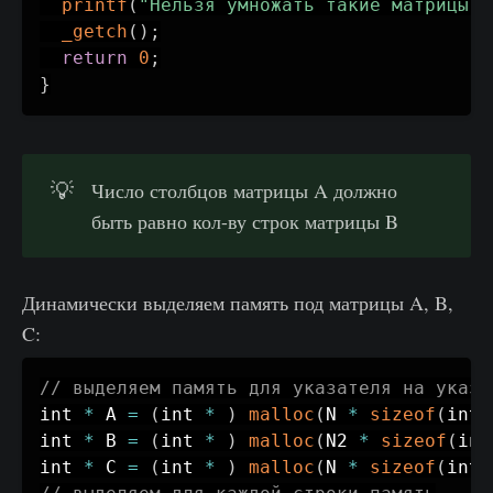
printf
(
"Нельзя умножать такие матрицы"
)
_getch
(
)
;
return
0
;
}
💡
Число столбцов матрицы A должно
быть равно кол-ву строк матрицы B
Динамически выделяем память под матрицы A, B,
C:
// выделяем память для указателя на указа
int 
*
 A 
=
(
int 
*
)
malloc
(
N 
*
sizeof
(
int 
int 
*
 B 
=
(
int 
*
)
malloc
(
N2 
*
sizeof
(
int
int 
*
 C 
=
(
int 
*
)
malloc
(
N 
*
sizeof
(
int 