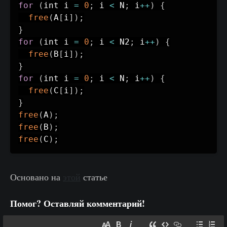
for
(
int i 
=
0
;
 i 
<
 N
;
 i
++
)
{
free
(
A
[
i
]
)
;
}
for
(
int i 
=
0
;
 i 
<
 N2
;
 i
++
)
{
free
(
B
[
i
]
)
;
}
for
(
int i 
=
0
;
 i 
<
 N
;
 i
++
)
{
free
(
C
[
i
]
)
;
}
free
(
A
)
;
free
(
B
)
;
free
(
C
)
;
Основано на
этой
статье
Помог? Оставляй комментарий!