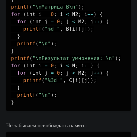
printf
(
"\nМатрица B\n"
)
;
for
(
int i 
=
0
;
 i 
<
 N2
;
 i
++
)
{
for
(
int j 
=
0
;
 j 
<
 M2
;
 j
++
)
{
printf
(
"%d "
,
 B
[
i
]
[
j
]
)
;
}
printf
(
"\n"
)
;
}
printf
(
"\nРезультат умножения: \n"
)
;
for
(
int i 
=
0
;
 i 
<
 N
;
 i
++
)
{
for
(
int j 
=
0
;
 j 
<
 M2
;
 j
++
)
{
printf
(
"%3d "
,
 C
[
i
]
[
j
]
)
;
}
printf
(
"\n"
)
;
}
Не забываем освобождать память: