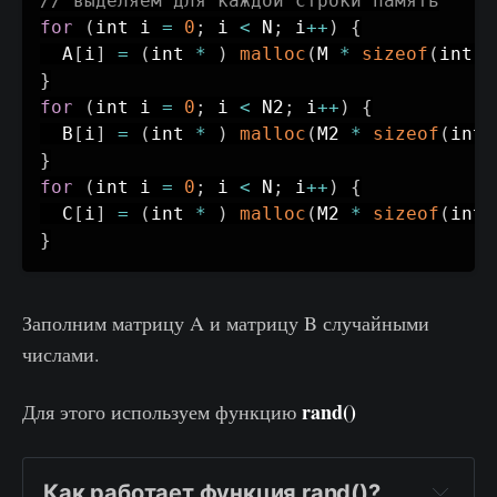
// выделяем для каждой строки память
for
(
int i 
=
0
;
 i 
<
 N
;
 i
++
)
{
  A
[
i
]
=
(
int 
*
)
malloc
(
M 
*
sizeof
(
int
)
)
}
for
(
int i 
=
0
;
 i 
<
 N2
;
 i
++
)
{
  B
[
i
]
=
(
int 
*
)
malloc
(
M2 
*
sizeof
(
int
)
}
for
(
int i 
=
0
;
 i 
<
 N
;
 i
++
)
{
  C
[
i
]
=
(
int 
*
)
malloc
(
M2 
*
sizeof
(
int
)
}
Заполним матрицу A и матрицу B случайными
числами.
rand()
Для этого используем функцию
Как работает функция rand()?