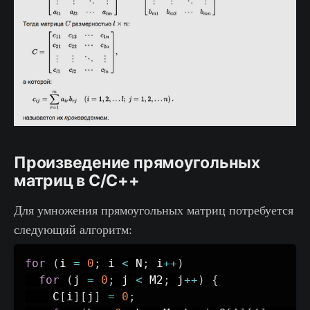
Произведение прямоугольных
матриц в C/C++
Для умножения прямоугольных матриц потребуется
следующий алгоритм:
for
(
i 
=
0
;
 i 
<
 N
;
 i
++
)
for
(
j 
=
0
;
 j 
<
 M2
;
 j
++
)
{
    C
[
i
]
[
j
]
=
0
;