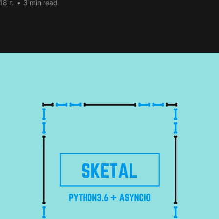
18 г.
•
3 min read