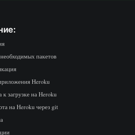
ние:
ия
 необходимых пакетов
икация
приложения Heroku
 к загрузке на Heroku
ота на Heroku через git
та
ации