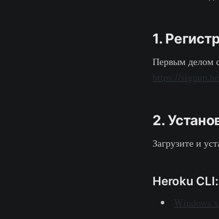
1. Регист
Первым делом с
https://signup.h
2. Устан
Загрузите и ус
Heroku CLI:
Windows x