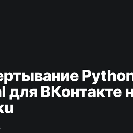
ертывание Python
l для ВКонтакте 
ku
S