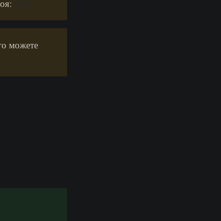
лоя:
FAQ
го можете