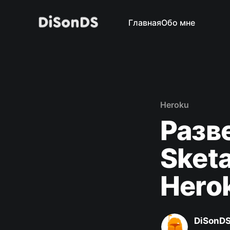
Главная
Обо мне
Heroku
Разв
Sketa
Hero
DiSonD