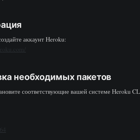
рация
оздайте аккаунт Heroku:
eroku.com/
овка необходимых пакетов
тановите соответствующие вашей системе Heroku CLI
64