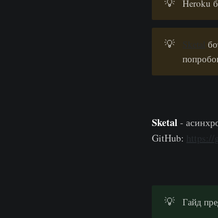
💡
Heroku б
💡
Sketal
бо
попробо
Sketal
- асинхр
GitHub:
https:/
💡
Гайд пре