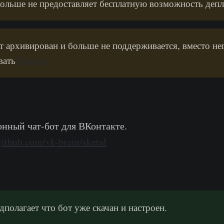
ольше не предоставляет бесплатную возможность деп
т архивирован и больше не поддерживается, вместо не
вать
Kutana
онный чат-бот для ВКонтакте.
/github.com/vk-brain/sketal
дполагает что бот уже скачан и настроен.