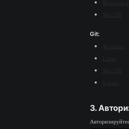
Windows x
Mac OS
Git:
Windows
Linux
Mac OS
Solaris
3. Автор
Авторизируйтес