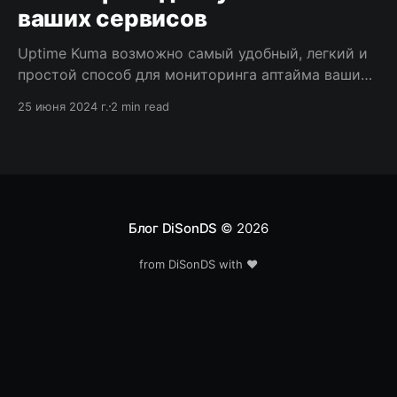
ваших сервисов
Uptime Kuma возможно самый удобный, легкий и
простой способ для мониторинга аптайма ваших
сайтов и контейнеров. 💡от автора Uptime Kuma
25 июня 2024 г.
2 min read
(Louis Lam): Кума (クマ/熊) по-японски означает
медведь 🐻. Маленький медвежонок смотрит ваш
сайт.🐻🐻🐻 Что умеет Из основного, Uptime Kuma
умеет: мониторить, уведомлять, создавать
страницы-статусы. Сейчас быстро на это глянем.
Мониторинг
Блог DiSonDS
© 2026
from DiSonDS with ❤️