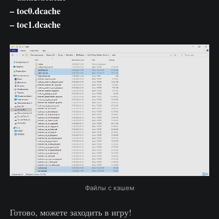
– toc0.dcache
– toc1.dcache
Файлы с кэшем
Готово, можете заходить в игру!