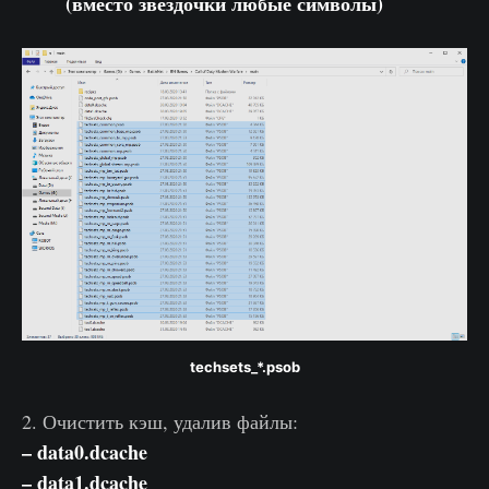
(вместо звездочки любые символы)
techsets_*.psob
2. Очистить кэш, удалив файлы:
– data0.dcache
– data1.dcache